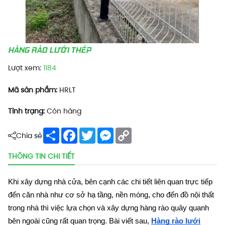
HÀNG RÀO LƯỚI THÉP
Lượt xem:
1184
Mã sản phẩm:
HRLT
Tình trạng:
Còn hàng
Share
Facebook
Twitter
Messenger
Copy
Chia sẻ
Link
THÔNG TIN CHI TIẾT
Khi xây dựng nhà cửa, bên cạnh các chi tiết liên quan trực tiếp
đến căn nhà như cơ sở hạ tầng, nền móng, cho đến đồ nội thất
trong nhà thì việc lựa chọn và xây dựng hàng rào quây quanh
bên ngoài cũng rất quan trọng. Bài viết sau,
Hàng rào lưới