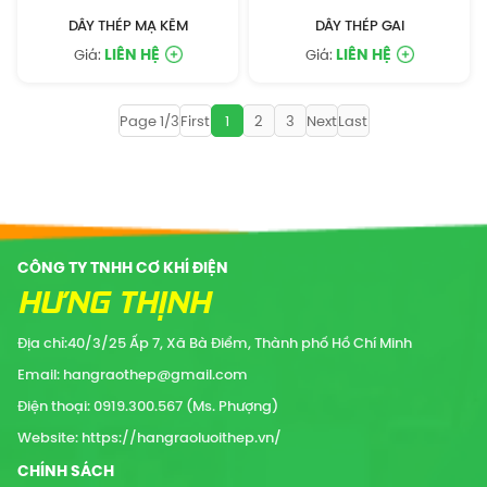
DÂY THÉP MẠ KẼM
DÂY THÉP GAI
LIÊN HỆ
LIÊN HỆ
Giá:
Giá:
Page 1/3
First
1
2
3
Next
Last
CÔNG TY TNHH CƠ KHÍ ĐIỆN
HƯNG THỊNH
Địa chỉ:40/3/25 Ấp 7, Xã Bà Điểm, Thành phố Hồ Chí Minh
Email: hangraothep@gmail.com
Điện thoại: 0919.300.567 (Ms. Phượng)
Website: https://hangraoluoithep.vn/
CHÍNH SÁCH